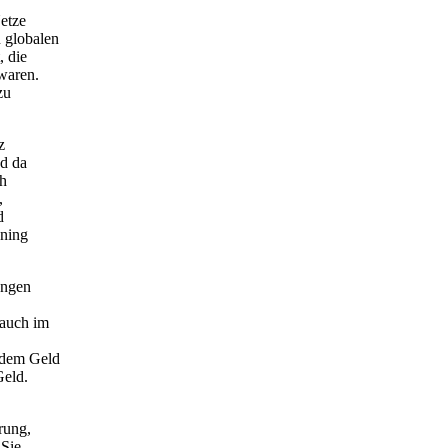
Netze
 globalen
, die
 waren.
zu
z
nd da
ch
,
d
nning
engen
 auch im
 dem Geld
Geld.
rung,
 Sie