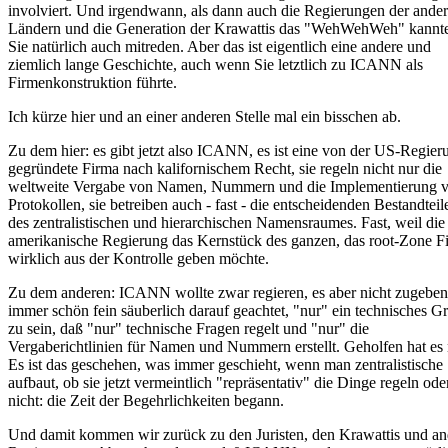
involviert. Und irgendwann, als dann auch die Regierungen der ande
Ländern und die Generation der Krawattis das "WehWehWeh" kannte
Sie natürlich auch mitreden. Aber das ist eigentlich eine andere und
ziemlich lange Geschichte, auch wenn Sie letztlich zu ICANN als
Firmenkonstruktion führte.
Ich kürze hier und an einer anderen Stelle mal ein bisschen ab.
Zu dem hier: es gibt jetzt also ICANN, es ist eine von der US-Regier
gegründete Firma nach kalifornischem Recht, sie regeln nicht nur die
weltweite Vergabe von Namen, Nummern und die Implementierung 
Protokollen, sie betreiben auch - fast - die entscheidenden Bestandteil
des zentralistischen und hierarchischen Namensraumes. Fast, weil die
amerikanische Regierung das Kernstück des ganzen, das root-Zone Fi
wirklich aus der Kontrolle geben möchte.
Zu dem anderen: ICANN wollte zwar regieren, es aber nicht zugeben
immer schön fein säuberlich darauf geachtet, "nur" ein technisches 
zu sein, daß "nur" technische Fragen regelt und "nur" die
Vergaberichtlinien für Namen und Nummern erstellt. Geholfen hat es 
Es ist das geschehen, was immer geschieht, wenn man zentralistische 
aufbaut, ob sie jetzt vermeintlich "repräsentativ" die Dinge regeln ode
nicht: die Zeit der Begehrlichkeiten begann.
Und damit kommen wir zurück zu den Juristen, den Krawattis und a