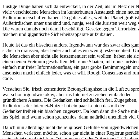
Lustige Dinge haben sich da entwickelt, in der Zeit, als im Netz der 
viele verschiedene Menschen im kunterbunten Austausch einen neuen
Kulturraum erschaffen haben. Da gab es alles, weil der Planet groß ist
Außerirdischen unter uns sind und, nunja, weil die Juristen weit weg
Die waren damals noch damit beschäftigt, Gesetze gegen Terroristen 
machen und gigantische Sicherheitsapparate aufzubauen.
Heute ist das ein bisschen anders. Irgendwann war das zwar alles gan
sicher da draussen, aber leider auch alles ein wenig festzementiert. U
die Menschen aber nicht alle festzementiert sein wollten, haben sie si
einen neuen Freiraum geschaffen. Mit ohne Staaten, mit ohne Juristen
einfach nur freier Informationsfluss, ein paar grobe Benimmregeln un
ansonsten macht einfach jeder, was er will. Rough Consensus and ru
code.
Verstehen Sie, frisch zementierte Betongefängnisse in die Luft zu spr
war schon irgendwie okay, aber ins Internet zu ziehen einfach der
gründlichere Ansatz. Die Gedanken sind schließlich frei. Zugegeben,
Kulturkreis der Internet-Nutzer hat ein paar Leuten das mit der
Gedankenfreiheit ein bisschen zugesetzt. Da kam dann die Sache mit
ins Spiel, und wenn schon grenzenlos, dann natürlich unendlich viel 
Da ich nun allerdings nicht die religiösen Gefühle von irgendwelchen
Menschen verletzen möchte, schon gar nicht in einer Regierungserklä
sage ich jetzt mal nichts zu "eCommerce" oder "eBusiness". Glauben