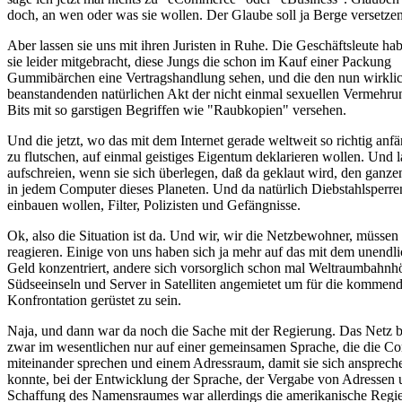
doch, an wen oder was sie wollen. Der Glaube soll ja Berge versetzen
Aber lassen sie uns mit ihren Juristen in Ruhe. Die Geschäftsleute ha
sie leider mitgebracht, diese Jungs die schon im Kauf einer Packung
Gummibärchen eine Vertragshandlung sehen, und die den nun wirklic
beanstandenden natürlichen Akt der nicht einmal sexuellen Vermehru
Bits mit so garstigen Begriffen wie "Raubkopien" versehen.
Und die jetzt, wo das mit dem Internet gerade weltweit so richtig anfä
zu flutschen, auf einmal geistiges Eigentum deklarieren wollen. Und l
aufschreien, wenn sie sich überlegen, daß da geklaut wird, den ganze
in jedem Computer dieses Planeten. Und da natürlich Diebstahlsperre
einbauen wollen, Filter, Polizisten und Gefängnisse.
Ok, also die Situation ist da. Und wir, wir die Netzbewohner, müssen
reagieren. Einige von uns haben sich ja mehr auf das mit dem unendl
Geld konzentriert, andere sich vorsorglich schon mal Weltraumbahnh
Südseeinseln und Server in Satelliten angemietet um für die kommen
Konfrontation gerüstet zu sein.
Naja, und dann war da noch die Sache mit der Regierung. Das Netz b
zwar im wesentlichen nur auf einer gemeinsamen Sprache, die die C
miteinander sprechen und einem Adressraum, damit sie sich ansprech
konnte, bei der Entwicklung der Sprache, der Vergabe von Adressen 
Schaffung des Namensraumes war allerdings die amerikanische Regi