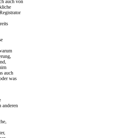
ch auch von
kliche
egistrator
eits
se
: warum
erung,
Und,
hirn
as auch
 oder was
e
n anderen
che,
er,