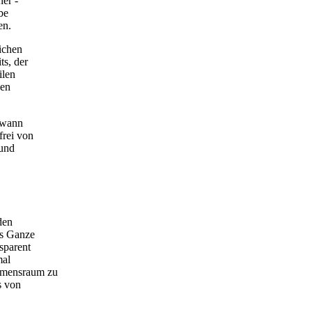
er -
be
en.
lichen
ts, der
ilen
den
ndwann
frei von
 und
den
as Ganze
sparent
mal
amensraum zu
s von