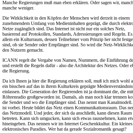
Manche Regierungen muß man eben erklären. Oder sagen wir, manch
manche weniger.
Die Wirklichkeit in den Köpfen der Menschen wird derzeit in einem
zunehmendem Umfang von Medieninhalten geprägt, die durch elektr
Netze zugänglich sind. Das Internet ist nicht nur ein solches Netz,
basierend auf Protokollen, Standards, Adressierungen und Regeln. Es 
allem ein Kulturraum, dessen Teilnehmer vom Prinzip her nicht festge
sind, ob sie Sender oder Empfänger sind. So wird die Netz-Wirklichk
den Nutzern gemacht.
ICANN regelt die Vergabe von Namen, Nummern, die Einführung der
und erstellt die Regeln dafür - also die Architektur des Netzes. Oder e
die Regierung.
Da ich Ihnen ja hier die Regierung erklären soll, muß ich mich wohl 
ein bisschen auf das in ihrem Kulturkreis geprägte Medienverständnis
einlassen. Die Generation der Regierenden ist ja dominant die, die mi
Röhrenradio großgeworden ist. Damals, als man noch klar trennen k
die Sender und wo die Empfänger sind. Das nennt man Kanalmodell.
ist vorbei. Heute bildet das Netz einen Kommunikationsraum. Das n
das Netzmodell. Und jeder, der sich da anschließt, kann diesen Raum
betreten. Kann sich umgucken, kann sich etwas rausnehmen, kann et
hineingeben. Das nennen wir im Internet Geschenkkultur. Ein kleines
elektronisches Paradies. Wer hat da gerade Sozialromantik gesagt?