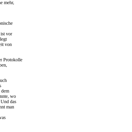
e mehr,
onische
ist vor
legt
eit von
 Protokolle
ben,
auch
s
t dem
onnte, wo
 Und das
ennt man
was