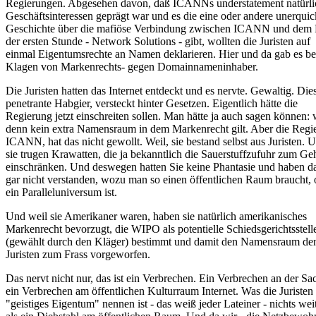
Regierungen. Abgesehen davon, daß ICANNs understatement natürli
Geschäftsinteressen geprägt war und es die eine oder andere unerquic
Geschichte über die mafiöse Verbindung zwischen ICANN und dem R
der ersten Stunde - Network Solutions - gibt, wollten die Juristen auf
einmal Eigentumsrechte an Namen deklarieren. Hier und da gab es ber
Klagen von Markenrechts- gegen Domainnameninhaber.
Die Juristen hatten das Internet entdeckt und es nervte. Gewaltig. Die
penetrante Habgier, versteckt hinter Gesetzen. Eigentlich hätte die
Regierung jetzt einschreiten sollen. Man hätte ja auch sagen können
denn kein extra Namensraum in dem Markenrecht gilt. Aber die Regi
ICANN, hat das nicht gewollt. Weil, sie bestand selbst aus Juristen. 
sie trugen Krawatten, die ja bekanntlich die Sauerstuffzufuhr zum Ge
einschränken. Und deswegen hatten Sie keine Phantasie und haben d
gar nicht verstanden, wozu man so einen öffentlichen Raum braucht,
ein Paralleluniversum ist.
Und weil sie Amerikaner waren, haben sie natürlich amerikanisches
Markenrecht bevorzugt, die WIPO als potentielle Schiedsgerichtsstell
(gewählt durch den Kläger) bestimmt und damit den Namensraum de
Juristen zum Frass vorgeworfen.
Das nervt nicht nur, das ist ein Verbrechen. Ein Verbrechen an der Sa
ein Verbrechen am öffentlichen Kulturraum Internet. Was die Juristen
"geistiges Eigentum" nennen ist - das weiß jeder Lateiner - nichts weit