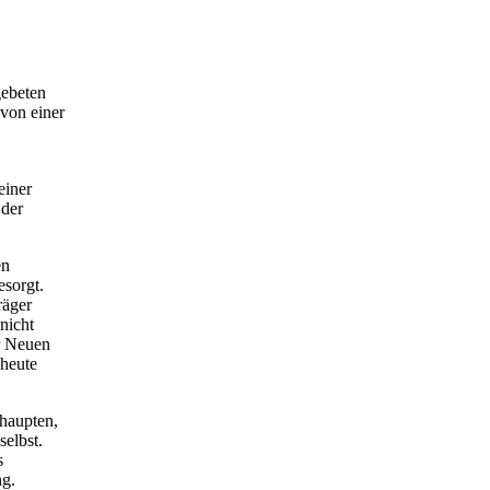
gebeten
von einer
einer
 der
en
esorgt.
räger
nicht
r Neuen
 heute
haupten,
selbst.
s
ng.