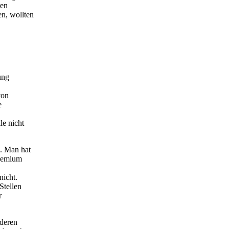
ren
n, wollten
ung
von
e
le nicht
. Man hat
Gremium
nicht.
Stellen
r
nderen