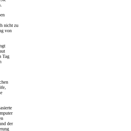
.
ben
h nicht zu
ng von
ngt
aut
n Tag
n
ichen
öfe,
de
asierte
omputer
en
und der
erung