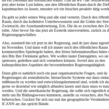
als ein Diebstahl am öffentlichen Raum. Und da wir - die Netzbewohn
jetzt aber keine Lust haben, uns den öffentlichen Raum durch die Die
kaputtmachen zu lassen, mussten wir ein bisschen proaktiv tätig werd
Da geht so jeder seinen Weg und alle sind vernetzt. Durch den öffent
Raum, durch das kollektive Unterbewusstsein und die Göttin des Strei
Zwietracht, der Auseinandersetzung, Eris. Die da so zwischen den Ze
tobte. Aber bevor Sie das jetzt als Esoterik missverstehen, zurück zu 
Regierungsgeschäften.
Also, nominell bin ich jetzt in der Regierung, und de jure dann irge
im November. Und dann will ich immer noch den öffentlichen Raum 
kommerziellen Spielregeln halten, den freien Informationsfluss hüten
den Bits Ihre Freiräume geben. Wir wollen lauter Datengärten, wo sie
spriessen, gedeihen und sich vermehren können. Soviel also zu den
kulturpolitischen Aspekten der bevorstehenden Regierungstätigkeit.
Dann gibt es natürlich noch ein paar organisatorische Fragen, und da
Regierungen als zentralistische, hierarchische Systeme nur dazu einla
mißbraucht zu werden und entwicklungshemmend sind, würde ich d
gerne so dezentral wie möglich ablaufen lassen und dazu muss es tran
werden. Und die amerikanische Regierung, die sollte sich eigentlich 
mehr um Ihr Bildungswesen kümmern, anstelle zu versuchen, den N
beherrschen. Gucken Sie sich nur mal das geographische Verständnis
ICANN an; das spricht Bände.