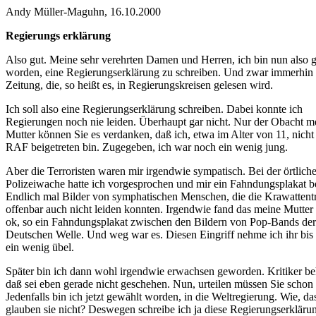
Andy Müller-Maguhn, 16.10.2000
Regierungs erklärung
Also gut. Meine sehr verehrten Damen und Herren, ich bin nun also 
worden, eine Regierungserklärung zu schreiben. Und zwar immerhin 
Zeitung, die, so heißt es, in Regierungskreisen gelesen wird.
Ich soll also eine Regierungserklärung schreiben. Dabei konnte ich
Regierungen noch nie leiden. Überhaupt gar nicht. Nur der Obacht m
Mutter können Sie es verdanken, daß ich, etwa im Alter von 11, nicht
RAF beigetreten bin. Zugegeben, ich war noch ein wenig jung.
Aber die Terroristen waren mir irgendwie sympatisch. Bei der örtlich
Polizeiwache hatte ich vorgesprochen und mir ein Fahndungsplakat b
Endlich mal Bilder von symphatischen Menschen, die die Krawattent
offenbar auch nicht leiden konnten. Irgendwie fand das meine Mutter 
ok, so ein Fahndungsplakat zwischen den Bildern von Pop-Bands de
Deutschen Welle. Und weg war es. Diesen Eingriff nehme ich ihr bis
ein wenig übel.
Später bin ich dann wohl irgendwie erwachsen geworden. Kritiker be
daß sei eben gerade nicht geschehen. Nun, urteilen müssen Sie schon 
Jedenfalls bin ich jetzt gewählt worden, in die Weltregierung. Wie, da
glauben sie nicht? Deswegen schreibe ich ja diese Regierungserkläru